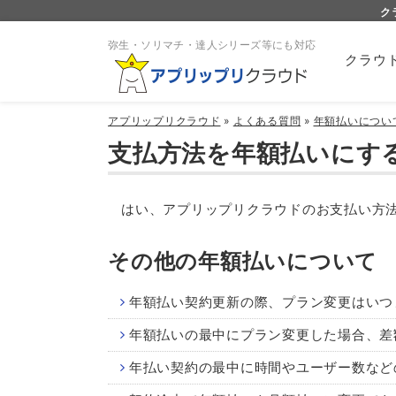
ク
弥生・ソリマチ・達人シリーズ等にも対応
クラウ
アプリップリクラウド
»
よくある質問
»
年額払いについ
支払方法を年額払いにす
はい、アプリップリクラウドのお支払い方法
その他の年額払いについて
年額払い契約更新の際、プラン変更はいつ
年額払いの最中にプラン変更した場合、差
年払い契約の最中に時間やユーザー数など